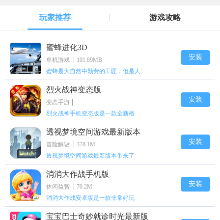
玩家推荐
游戏攻略
蜜蜂进化3D
安装
单机游戏
101.89MB
蜜蜂是大自然中勤劳的工匠，但是人
烈火战神变态版
安装
变态手游
烈火战神手机变态版是一款全新格
透视梦境空间游戏最新版本
安装
冒险解谜
378.1M
透视梦境空间游戏最新版本带来了
消消大作战手机版
安装
休闲益智
70.2M
消消大作战安卓版是一款非常好玩
宝宝巴士奇妙就诊时光最新版