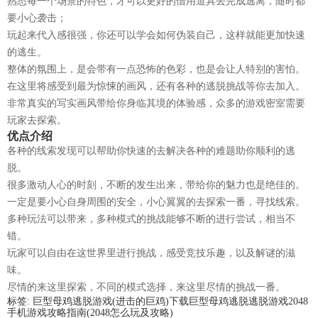
熟悉每一个场景的特色，才可以更好的借用道具去完成逃离，随时都
要小心袭击；
玩起来代入感很强，你还可以学会如何伪装自己，这样就能更加快速
的逃生。
整体的氛围上，是会带有一点恐怖的色彩，也是会让人特别的害怕。
在这里将感受到最为惊悚的画风，还有各种的逃脱挑战等你去加入。
非常真实的写实画风带给你身临其境的体验感，众多的游戏密室需要
玩家去探索。
优点介绍
各种的线索发现可以帮助你快速的去解决各种的难题助你顺利的逃
脱。
很多激动人心的时刻，不断的发生出来，带给你的魅力也是绝佳的。
一定是要小心自身周围的安全，小心翼翼的去探索一番，寻找线索。
多种玩法可以带来，多种模式的挑战能够不断的进行尝试，相当不
错。
玩家可以自由在这世界里进行挑战，感受竞技乐趣，以及解谜的滋
味。
尽情的来这里探索，不同的模式选择，来这里尽情的挑战一番。
标签:
巨型母鸡逃脱游戏(进击的巨鸡)下载
巨型母鸡逃脱
逃脱游戏
2048
手机游戏攻略指南(2048怎么玩及攻略)