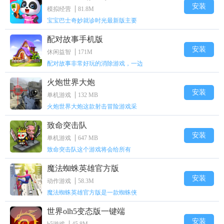
安装
模拟经营
81.8M
宝宝巴士奇妙就诊时光最新版主要
配对故事手机版
安装
休闲益智
171M
配对故事非常好玩的消除游戏，一边
火炮世界大炮
安装
单机游戏
132 MB
火炮世界大炮这款射击冒险游戏采
致命突击队
安装
单机游戏
647 MB
​致命突击队这个游戏将会给所有
魔法蜘蛛英雄官方版
安装
动作游戏
58.3M
魔法蜘蛛英雄官方版是一款蜘蛛侠
世界olh5变态版一键端
安装
h5游戏
45.8M