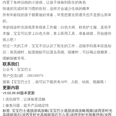
内置了各种治病的小游戏，让孩子体验到医生的角色
快速的完成对坏习惯的告别，这样才会减少生病的概率
所有年龄段的孩子都要做好准备，毕竟想要全部通关也不是那么简单
的。
奇妙就诊时光游戏里有很多工作服：白色大褂、粉色护士服、蓝色手
术服，宝宝可以穿上白色大褂，拿上医用工具，准备就绪，开始接待
病人吧！
经过一天的工作，宝宝不仅认识了医生的工作，还能学到基本应急知
识：发高烧时，贴退烧贴可以退去高烧。咳嗽时，可以喝止咳糖浆，
缓解咳嗽等等。
联系我们
公众号：宝宝巴士
用户交流Q群：288190979
搜索【宝宝巴士】，就可以下载所有APP、儿歌、动画、视频哦！
更新内容
v9.68.00.00版本更新
1.优化细节，让体验更流畅
2.修复问题，提升产品稳定性
标签:
宝宝巴士逃脱游戏攻略(宝宝巴士逃脱游戏攻略视频)
波西亚时光
高级能源石(波西亚时光高级能源石怎么弄)
波西亚时光辣酱拌面(波西