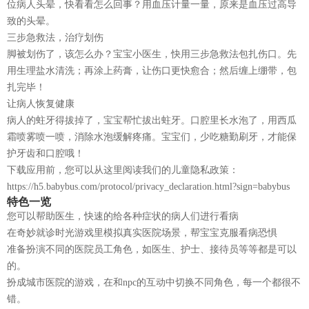
位病人头晕，快看看怎么回事？用血压计量一量，原来是血压过高导
致的头晕。
三步急救法，治疗划伤
脚被划伤了，该怎么办？宝宝小医生，快用三步急救法包扎伤口。先
用生理盐水清洗；再涂上药膏，让伤口更快愈合；然后缠上绷带，包
扎完毕！
让病人恢复健康
病人的蛀牙得拔掉了，宝宝帮忙拔出蛀牙。口腔里长水泡了，用西瓜
霜喷雾喷一喷，消除水泡缓解疼痛。宝宝们，少吃糖勤刷牙，才能保
护牙齿和口腔哦！
下载应用前，您可以从这里阅读我们的儿童隐私政策：
https://h5.babybus.com/protocol/privacy_declaration.html?sign=babybus
特色一览
您可以帮助医生，快速的给各种症状的病人们进行看病
在奇妙就诊时光游戏里模拟真实医院场景，帮宝宝克服看病恐惧
准备扮演不同的医院员工角色，如医生、护士、接待员等等都是可以
的。
扮成城市医院的游戏，在和npc的互动中切换不同角色，每一个都很不
错。