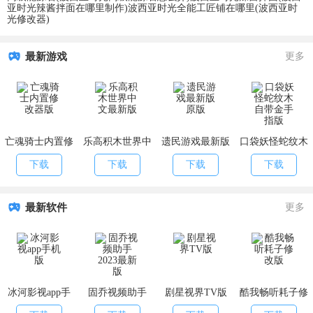
亚时光辣酱拌面在哪里制作)
波西亚时光全能工匠铺在哪里(波西亚时
光修改器)
最新游戏
更多
亡魂骑士内置修
乐高积木世界中
遗民游戏最新版
口袋妖怪蛇纹木
改器版
文最新版
原版
自带金手指版
下载
下载
下载
下载
最新软件
更多
冰河影视app手
固乔视频助手
剧星视界TV版
酷我畅听耗子修
机版
2023最新版
改版