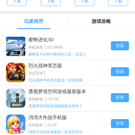
下载
下载
下载
下载
玩家推荐
游戏攻略
蜜蜂进化3D
安装
单机游戏
101.89MB
蜜蜂是大自然中勤劳的工匠，但是人
烈火战神变态版
安装
变态手游
烈火战神手机变态版是一款全新格
透视梦境空间游戏最新版本
安装
冒险解谜
378.1M
透视梦境空间游戏最新版本带来了
消消大作战手机版
安装
休闲益智
70.2M
消消大作战安卓版是一款非常好玩