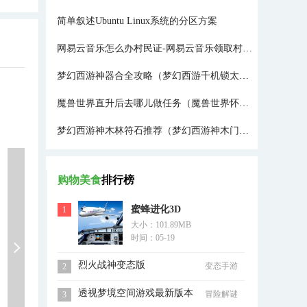
简单叙述Ubuntu Linux系统的分区方案
网易云音乐怎么办村民证-网易云音乐领取村民证方法介绍
梦幻西游神器合全攻略（梦幻西游千机锁太难了）
魔兽世界直升后去哪儿做任务（魔兽世界怀旧服70级任务）
梦幻西游神木林符石推荐（梦幻西游神木门派技能都有哪些）
购物美食
排行榜
蜜蜂进化3D
1
大小：101.89MB
时间：05-19
烈火战神变态版
变态手游
2
透视梦境空间游戏最新版本
冒险解谜
3