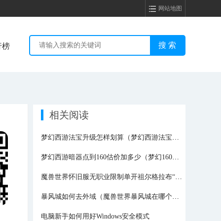
网站地图
行榜
相关阅读
梦幻西游法宝升级怎样划算（梦幻西游法宝升级经验表最新）
梦幻西游暗器点到160估价加多少（梦幻160专用武器极限）
魔兽世界怀旧服无职业限制单开祖尔格拉布“（骨法什么套装好看）
暴风城如何去外域（魔兽世界暴风城在哪个地图）
电脑新手如何用好Windows安全模式