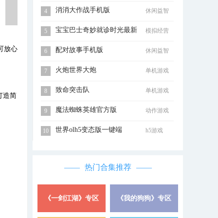
消消大作战手机版
休闲益智
4
宝宝巴士奇妙就诊时光最新
模拟经营
5
版
可放心
配对故事手机版
休闲益智
6
火炮世界大炮
单机游戏
7
致命突击队
单机游戏
8
打造简
魔法蜘蛛英雄官方版
动作游戏
9
世界olh5变态版一键端
h5游戏
10
热门合集推荐
《一剑江湖》专区
《我的狗狗》专区
详情 »