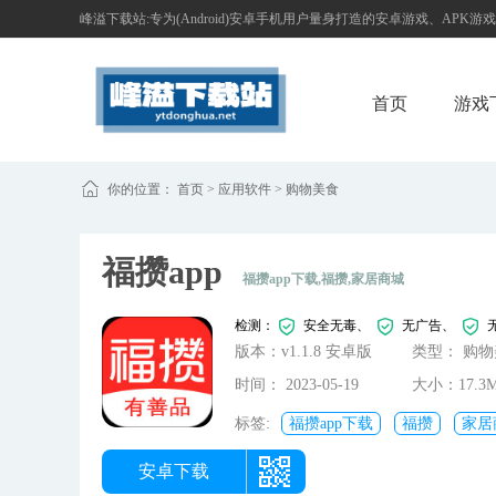
峰溢下载站:专为(Android)安卓手机用户量身打造的安卓游戏、APK游
首页
游戏
你的位置：
首页
>
应用软件
>
购物美食
福攒app
福攒app下载,福攒,家居商城
检测：
安全无毒、
无广告、
版本：v1.1.8 安卓版
类型： 购
时间： 2023-05-19
大小：17.3
05:07:37
标签:
福攒app下载
福攒
家居
安卓下载