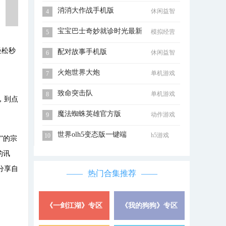
消消大作战手机版
休闲益智
4
宝宝巴士奇妙就诊时光最新
模拟经营
5
版
轻松秒
配对故事手机版
休闲益智
6
火炮世界大炮
单机游戏
7
致命突击队
单机游戏
8
，到点
魔法蜘蛛英雄官方版
动作游戏
9
世界olh5变态版一键端
h5游戏
10
”的宗
的讯
分享自
热门合集推荐
《一剑江湖》专区
《我的狗狗》专区
详情 »