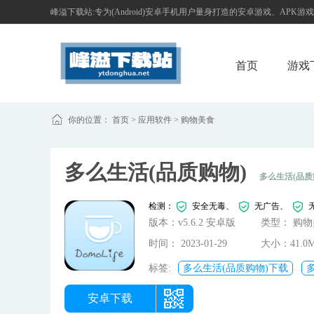
峰溢下载站:专为(Android)安卓手机用户量身打造的安卓游戏、APK游
首页
游戏
你的位置：
首页
>
应用软件
>
购物美食
多么生活(品质购物)
多么生活(品质
检测：
安全无毒、
无广告、
版本：v5.6.2 安卓版
类型： 购
时间： 2023-01-29
大小：41.0
05:06:59
标签:
多么生活(品质购物)下载
安卓下载