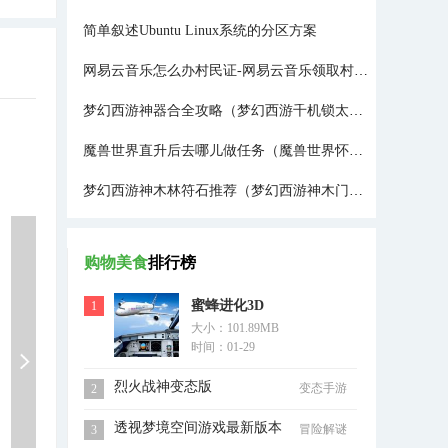
简单叙述Ubuntu Linux系统的分区方案
网易云音乐怎么办村民证-网易云音乐领取村民证方法介绍
梦幻西游神器合全攻略（梦幻西游千机锁太难了）
魔兽世界直升后去哪儿做任务（魔兽世界怀旧服70级任务）
梦幻西游神木林符石推荐（梦幻西游神木门派技能都有哪些）
购物美食
排行榜
蜜蜂进化3D
1
大小：101.89MB
时间：01-29
烈火战神变态版
变态手游
2
透视梦境空间游戏最新版本
冒险解谜
3