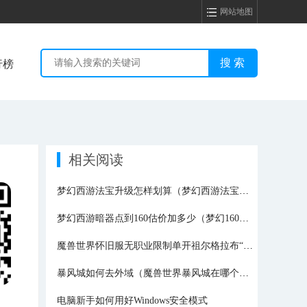
网站地图
行榜
相关阅读
梦幻西游法宝升级怎样划算（梦幻西游法宝升级经验表最新）
梦幻西游暗器点到160估价加多少（梦幻160专用武器极限）
魔兽世界怀旧服无职业限制单开祖尔格拉布“（骨法什么套装好看）
暴风城如何去外域（魔兽世界暴风城在哪个地图）
电脑新手如何用好Windows安全模式