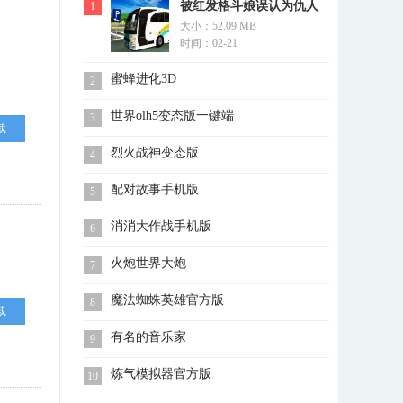
被红发格斗娘误认为仇人
1
大小：52.09 MB
时间：02-21
蜜蜂进化3D
2
世界olh5变态版一键端
3
载
烈火战神变态版
4
配对故事手机版
5
消消大作战手机版
6
火炮世界大炮
7
魔法蜘蛛英雄官方版
8
载
有名的音乐家
9
炼气模拟器官方版
10