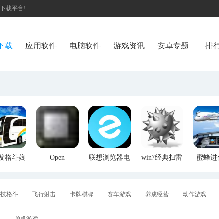
戏下载平台!
下载
应用软件
电脑软件
游戏资讯
安卓专题
排
发格斗娘
Open
联想浏览器电
win7经典扫雷
蜜蜂进
认为仇人
Hardware
脑版
游戏(32位/64)
Monitor(硬件
温度检测软
件)
竞技格斗
飞行射击
卡牌棋牌
赛车游戏
养成经营
动作游戏
游
单机游戏