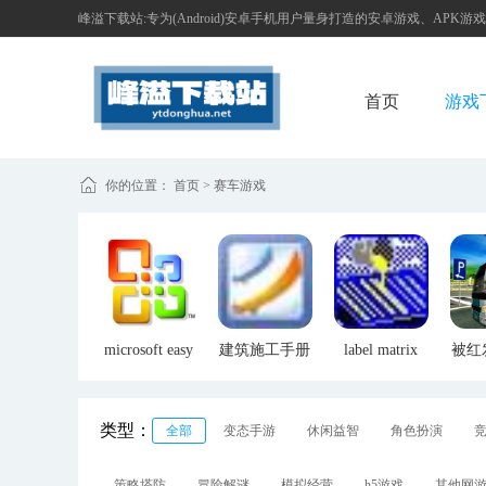
峰溢下载站:专为(Android)安卓手机用户量身打造的安卓游戏、APK游
首页
游戏
你的位置：
首页
>
赛车游戏
microsoft easy
建筑施工手册
label matrix
被红
fix 51044
第六版pdf电
32(条形码生
误
子版
成器)
类型：
全部
变态手游
休闲益智
角色扮演
策略塔防
冒险解谜
模拟经营
h5游戏
其他网