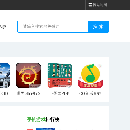
网站地图
行榜
化3D
世界olh5变态
巨婴国PDF
QQ音乐音效
版一键端
包(支持
Winnap2和
VST)
手机游戏
排行榜